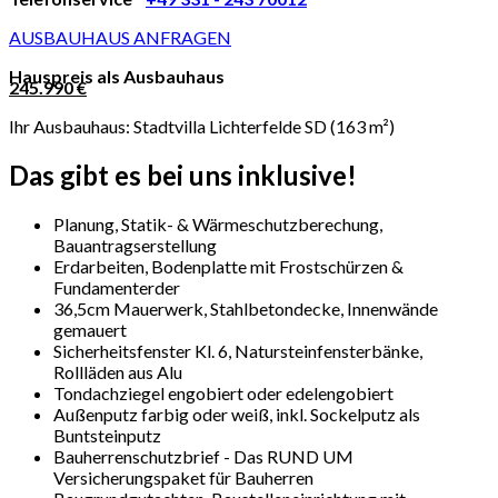
AUSBAUHAUS ANFRAGEN
Hauspreis als Ausbauhaus
245.990 €
Ihr Ausbauhaus: Stadtvilla Lichterfelde SD (163 m²)
Das gibt es bei uns inklusive!
Planung, Statik- & Wärmeschutzberechung,
Bauantragserstellung
Erdarbeiten, Bodenplatte mit Frostschürzen &
Fundamenterder
36,5cm Mauerwerk, Stahlbetondecke, Innenwände
gemauert
Sicherheitsfenster Kl. 6, Natursteinfensterbänke,
Rollläden aus Alu
Tondachziegel engobiert oder edelengobiert
Außenputz farbig oder weiß, inkl. Sockelputz als
Buntsteinputz
Bauherrenschutzbrief - Das RUND UM
Versicherungspaket für Bauherren