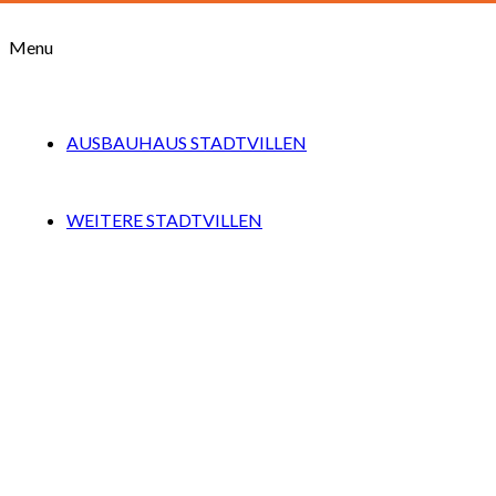
Menu
AUSBAUHAUS-AKTION
AUSBAUHAUS STADTVILLEN
STADTVILLA LICHTERFELDE SD
WEITERE STADTVILLEN