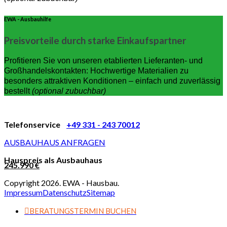
EWA - Ausbauhilfe
Preisvorteile durch starke Einkaufspartner
Profitieren Sie von unseren etablierten Lieferanten- und
Großhandelskontakten: Hochwertige Materialien zu
besonders attraktiven Konditionen – einfach und zuverlässig
bestellt
(optional zubuchbar)
Telefonservice
+49 331 - 243 70012
AUSBAUHAUS ANFRAGEN
Hauspreis als Ausbauhaus
245.990 €
Copyright 2026. EWA - Hausbau.
Impressum
Datenschutz
Sitemap
BERATUNGSTERMIN BUCHEN