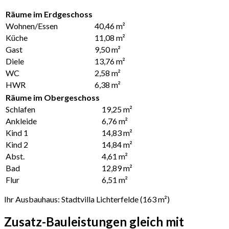
Räume im Erdgeschoss
Wohnen/Essen
40,46 m²
Küche
11,08 m²
Gast
9,50 m²
Diele
13,76 m²
WC
2,58 m²
HWR
6,38 m²
Räume im Obergeschoss
Schlafen
19,25 m²
Ankleide
6,76 m²
Kind 1
14,83 m²
Kind 2
14,84 m²
Abst.
4,61 m²
Bad
12,89 m²
Flur
6,51 m²
Ihr Ausbauhaus: Stadtvilla Lichterfelde (163 m²)
Zusatz-Bauleistungen gleich mit