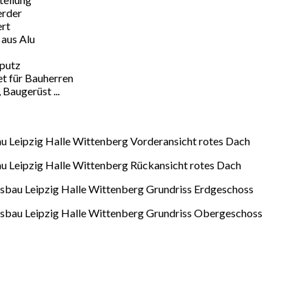
erder
rt
 aus Alu
nputz
t für Bauherren
Baugerüst ...