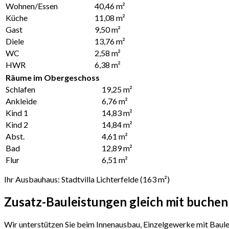
Wohnen/Essen
40,46 m²
Küche
11,08 m²
Gast
9,50 m²
Diele
13,76 m²
WC
2,58 m²
HWR
6,38 m²
Räume im Obergeschoss
Schlafen
19,25 m²
Ankleide
6,76 m²
Kind 1
14,83 m²
Kind 2
14,84 m²
Abst.
4,61 m²
Bad
12,89 m²
Flur
6,51 m²
Ihr Ausbauhaus: Stadtvilla Lichterfelde (163 m²)
Zusatz-Bauleistungen gleich mit buchen
Wir unterstützen Sie beim Innenausbau, Einzelgewerke mit Baule